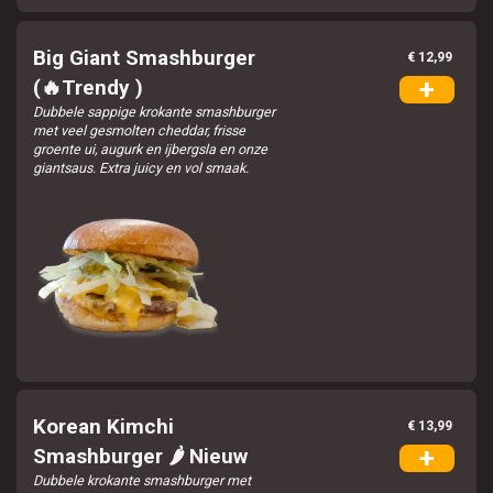
Zakelijk
Big Giant Smashburger
€ 12,99
Business
+
(🔥Trendy )
Dubbele sappige krokante smashburger
met veel gesmolten cheddar, frisse
Contact
groente ui, augurk en ijbergsla en onze
giantsaus. Extra juicy en vol smaak.
Wagyu Burger Eindhoven |
Login
Korean Kimchi
€ 13,99
+
Smashburger 🌶️ Nieuw
Dubbele krokante smashburger met