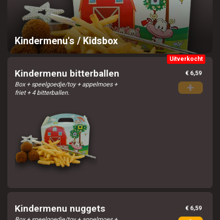
Kindermenu's / Kidsbox
Uitverkocht
Kindermenu bitterballen
€ 6,59
Box + speelgoedje/toy + appelmoes +
+
friet + 4 bitterballen.
Kindermenu nuggets
€ 6,59
Box + speelgoedje/toy + appelmoes +