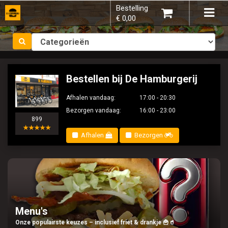
Bestelling
×
Tog
€ 0,00
navi
Kies bestelmethode
Bestellen bij De Hamburgerij
Afhalen vandaag:
17:00 - 20:30
Bezorgen vandaag:
16:00 - 23:00
899
U heeft nog geen producten in uw
★★★★★
Afhalen
Bezorgen
winkelmandje.
Totaal:
€ 0,00
Menu's
Onze populairste keuzes – inclusief friet & drankje 🍟🥤