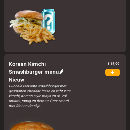
Korean Kimchi
€ 18,99
+
Smashburger menu🌶️
Nieuw
Dubbele krokante smashburger met
gesmolten cheddar, frisse en licht zure
kimchi, Korean-style mayo en ui. Vol
umami, romig en friszuur. Geserveerd
met friet en drankje.