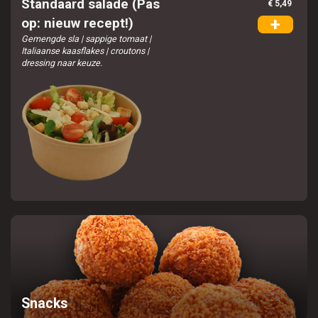
Standaard salade (Pas
€ 5,49
+
op: nieuw recept!)
Gemengde sla | sappige tomaat |
Italiaanse kaasflakes | croutons |
dressing naar keuze.
Snacks