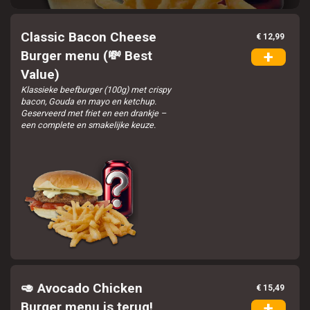
Verder winkelen
Classic Bacon Cheese
€ 12,99
Bestellen
+
Burger menu (💸 Best
Value)
Klassieke beefburger (100g) met crispy
bacon, Gouda en mayo en ketchup.
Geserveerd met friet en een drankje –
een complete en smakelijke keuze.
🥑 Avocado Chicken
€ 15,49
+
Burger menu is terug!