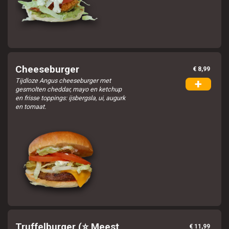
Cheeseburger
€ 8,99
Tijdloze Angus cheeseburger met
+
gesmolten cheddar, mayo en ketchup
en frisse toppings: ijsbergsla, ui, augurk
en tomaat.
Truffelburger (⭐ Meest
€ 11,99