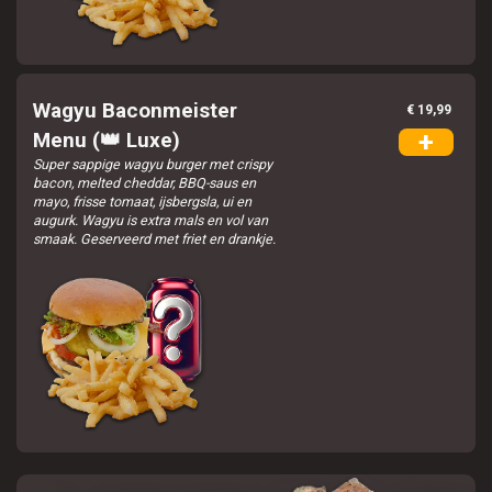
Wagyu Baconmeister
€ 19,99
+
Menu (👑 Luxe)
Super sappige wagyu burger met crispy
bacon, melted cheddar, BBQ-saus en
mayo, frisse tomaat, ijsbergsla, ui en
augurk. Wagyu is extra mals en vol van
smaak. Geserveerd met friet en drankje.