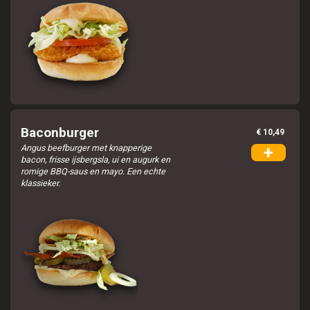
Baconburger
€ 10,49
Angus beefburger met knapperige
+
Home
bacon, frisse ijsbergsla, ui en augurk en
romige BBQ-saus en mayo. Een echte
klassieker.
Menu
Vacatures
Over De Hamburgerij
Spaarkaart