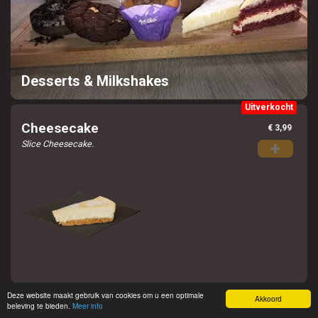
Desserts & Milkshakes
Uitverkocht
Cheesecake
€ 3,99
Slice Cheesecake.
+
Deze website maakt gebruik van cookies om u een optimale
Akkoord
beleving te bieden.
Meer info
Chocolate Mousse
€ 2,49