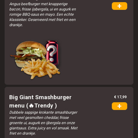
Angus beefburger met knapperige
+
bacon, frisse ijsbergsla, ui en augurk en
romige BBQ-saus en mayo. Een echte
klassieker. Geserveerd met friet en een
drankje.
Big Giant Smashburger
€ 17,99
+
menu (🔥Trendy )
Dubbele sappige krokante smashburger
met veel gesmolten cheddar, frisse
groente ui, augurk en ijbergsla en onze
giantsaus. Extra juicy en vol smaak. Met
friet en drankje.