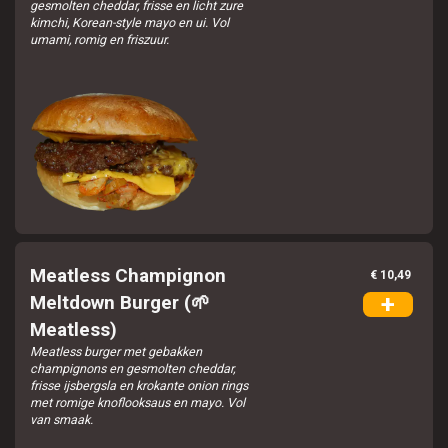
gesmolten cheddar, frisse en licht zure
kimchi, Korean-style mayo en ui. Vol
umami, romig en friszuur.
Meatless Champignon
€ 10,49
+
Meltdown Burger (🌱
Meatless)
Meatless burger met gebakken
champignons en gesmolten cheddar,
frisse ijsbergsla en krokante onion rings
met romige knoflooksaus en mayo. Vol
van smaak.