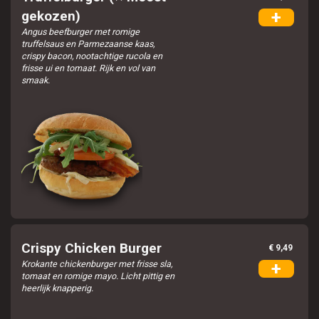
+
gekozen)
Angus beefburger met romige
truffelsaus en Parmezaanse kaas,
crispy bacon, nootachtige rucola en
frisse ui en tomaat. Rijk en vol van
smaak.
Crispy Chicken Burger
€ 9,49
Krokante chickenburger met frisse sla,
+
tomaat en romige mayo. Licht pittig en
heerlijk knapperig.