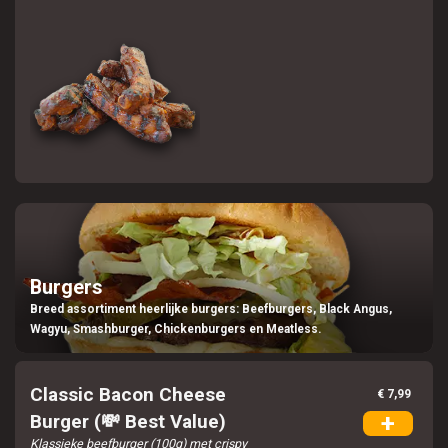
Burgers
Breed assortiment heerlijke burgers: Beefburgers, Black Angus,
Wagyu, Smashburger, Chickenburgers en Meatless.
Classic Bacon Cheese
€ 7,99
+
Burger (💸 Best Value)
Klassieke beefburger (100g) met crispy