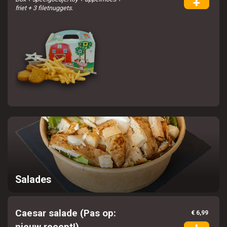
+
friet + 3 filetnuggets.
Salades
Caesar salade (Pas op:
€ 6,99
nieuw recept!)