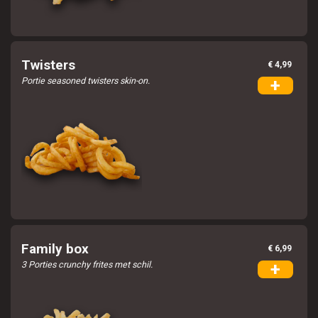
Twisters
€ 4,99
Portie seasoned twisters skin-on.
+
Family box
€ 6,99
3 Porties crunchy frites met schil.
+